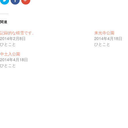
リ
で
リ
ッ
共
ッ
ク
有
ク
し
す
し
て
る
て
Twitter
に
Google+
関連
で
は
で
共
ク
共
有
リ
有
記録的な積雪です。
来光寺公園
(新
ッ
(新
し
ク
し
2014年2月8日
2014年4月18日
い
し
い
ひとこと
ひとこと
ウ
て
ウ
ィ
く
ィ
ン
だ
ン
中土入公園
ド
さ
ド
ウ
い
ウ
2014年4月18日
で
(新
で
開
し
開
ひとこと
き
い
き
ま
ウ
ま
す)
ィ
す)
ン
ド
ウ
で
開
き
ま
す)