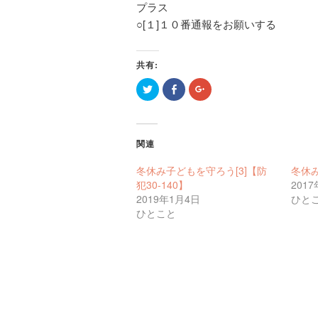
プラス
○[１]１０番通報をお願いする
共有:
ク
Facebook
ク
リ
で
リ
ッ
共
ッ
ク
有
ク
し
す
し
て
る
て
Twitter
に
Google+
関連
で
は
で
共
ク
共
有
リ
有
冬休み子どもを守ろう[3]【防
冬休み
(新
ッ
(新
し
ク
し
犯30-140】
201
い
し
い
2019年1月4日
ひと
ウ
て
ウ
ィ
く
ィ
ひとこと
ン
だ
ン
ド
さ
ド
ウ
い
ウ
で
(新
で
開
し
開
き
い
き
ま
ウ
ま
す)
ィ
す)
ン
ド
ウ
で
開