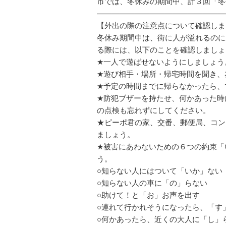
市では、冬休みの期間中、計３回「冬
—————————————————
【外出の際の注意点について確認しま
冬休み期間中は、街に人が溢れるのに
る際には、以下のことを確認しましょ
★一人で遊ばせないようにしましょう
★遊び相手・場所・帰宅時間を聞き、
★予定の時間までに帰らなかったら、
★防犯ブザーを持たせ、何かあった時
の点検も忘れずにしてください。
★ピーポ君の家、交番、郵便局、コン
ましょう。
★被害にあわないための６つの約束「
う。
○知らない人にはついて「いか」ない
○知らない人の車に「の」らない
○助けて！と「お」お声を出す
○連れて行かれそうになったら、「す
○何かあったら、近くの大人に「し」