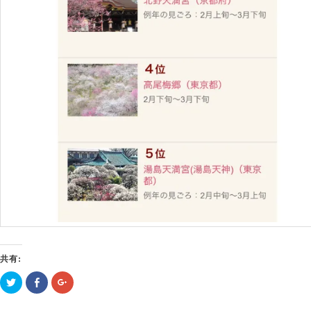
共有:
ク
Facebook
ク
リ
で
リ
ッ
共
ッ
ク
有
ク