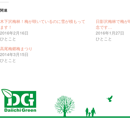
し
す
し
て
る
て
Twitter
に
Google+
関連
で
は
で
共
ク
共
有
リ
有
木下沢梅林！梅が咲いているのに雪が積もって
日影沢梅林で梅が
(新
ッ
(新
し
ク
し
ます！
念です…
い
し
い
2016年2月16日
2016年1月27日
ウ
て
ウ
ィ
く
ィ
ひとこと
ひとこと
ン
だ
ン
ド
さ
ド
ウ
い
ウ
高尾梅郷梅まつり
で
(新
で
開
し
開
2014年3月15日
き
い
き
ひとこと
ま
ウ
ま
す)
ィ
す)
ン
ド
ウ
で
開
き
ま
す)